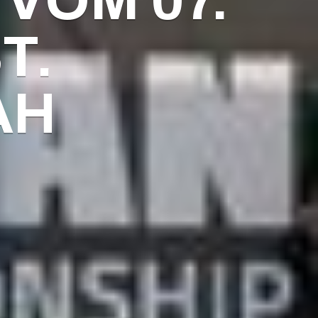
VOM 07.
T.
AH