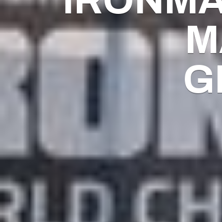
IRONMA
M
G