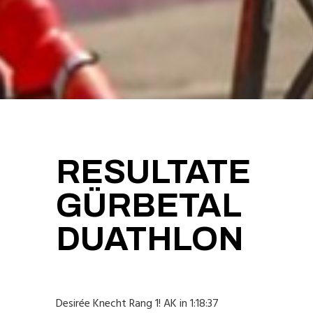
RESULTATE
GÜRBETAL
DUATHLON
Desirée Knecht Rang 1! AK in 1:18:37